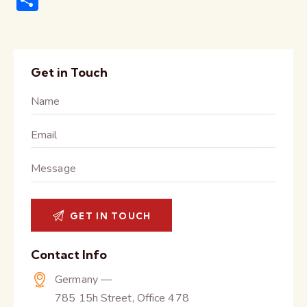
h
ar
e
Get in Touch
Contact Info
Germany —
785 15h Street, Office 478