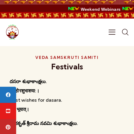
Weekend Webinars
VEDA SAMSKRUTI SAMITI
Festivals
దసరా శుభాకాంక్షలు.
दसहोरशुभाशया:।
Best wishes for dasara.
शुभं भूयात्।
శోభకృత్ శ్రీరామ నవమి శుభాకాంక్షలు.