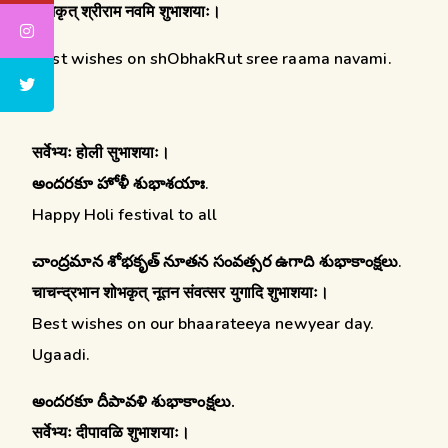
शोभकृत् श्रीराम नवमि शुभाशयाः।
Best wishes on shObhakRut sree raama navami.
सर्वेभ्यः होली सुभाशयाः।
అందరకూ హోళీ శుభాశయాః.
Happy Holi festival to all
చాంద్రమాన శోభకృత్ నూతన సంవత్సర ఉగాది శుభాకాంక్షలు.
चाचन्द्रभान शोभकृत् नूतन संवत्सर युगादि शुभाशयाः।
Best wishes on our bhaarateeya newyear day.
Ugaadi.
అందరకూ దీపావళి శుభాకాంక్షలు.
सर्वेभ्यः दीपावळि शुभाशयाः।