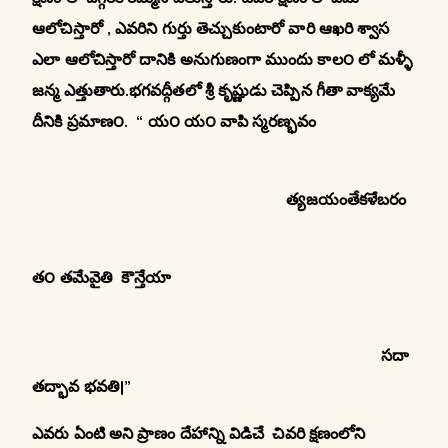
ఆలోచిస్తారో , ఎవరిని గుర్తు తెచ్చుకుంటారో వారి ఆఖరి శ్వాస
ఎలా ఆలోచిస్తారో దానికి అనుగుణంగా ముందు కాల౦ లో మళ్ళీ
జన్మ ఎత్తుతారు.భగవద్గీతలో శ్రీ కృష్ణుడు చెప్పిన గీతా వాక్యమే
దీనికి ప్రమాణ౦. “ య౦ య౦ వాపి స్మరణ్భవం
త్యజయంతేకళేబరం
త౦ తమేవైతి కౌన్తేయా
సదా
తద్భావ భవతి|”
ఎవరు ఏంటి అని ప్రాణం దేహాన్ని విడిచే చివరి క్షణంలోని