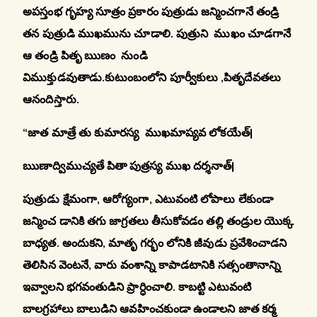
అపస్తంభ గృహ్య సూత్రం ప్రకారం పుత్రుడు జన్మించగానే తండ్రి
తన పుత్రుడి ముఖమును చూడాలి.
పుత్రుని ముఖం చూడగానే
ఆ తండ్రి పితృ ఋణం నుండి
విముక్తుడవుతాడు.కుటుంబంలోని పూర్వీకులు ,పితృదేవతలు
ఆనందిస్తారు.
“జాత మాత్రే తు కుమారస్య ముఖమాప్యవ లోకయేత్|
ఋణాద్విముచ్యతే పితా పుత్రస్య ముఖ దర్శనాత్|
పుత్రుడు క్షేమంగా, ఆరోగ్యంగా, ఎటువంటి లోపాలు లేకుండా
జన్మించ డానికి తగు జాగ్రతలు తీసుకోవడం తల్లి తండ్రుల యొక్క
బాధ్యత. అందుకని
, మాతృ గర్భం లోనికి జీవుడు ప్రవేశించాడని
తెలిసిన వెంటనే, వారు వంశాన్ని కాపాడటానికి సత్సంతానాన్ని
ఇవ్వాలని భగవంతుడిని ప్రార్ధించాలి. కాబట్టి ఎటువంటి
బాలగ్రహాలు బాలుడిని ఆవహించకుండా ఉండాలని జాత కర్మ