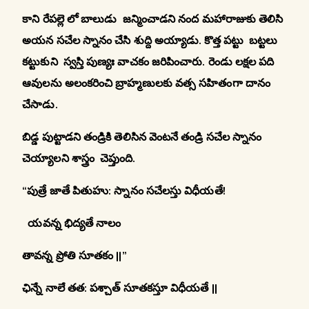
కాని రేపల్లె లో బాలుడు జన్మించాడని నంద మహారాజుకు తెలిసి
అయన సచేల స్నానం చేసి శుద్ది అయ్యాడు. కొత్త పట్టు బట్టలు
కట్టుకుని స్వస్తి పుణ్యః వాచకం జరిపించారు. రెండు లక్షల పది
ఆవులను అలంకరించి బ్రాహ్మణులకు వత్స సహితంగా దానం
చేసాడు.
బిడ్డ పుట్టాడని తండ్రికి తెలిసిన వెంటనే తండ్రి సచేల స్నానం
చెయ్యాలని శాస్త్రం చెప్తుంది.
“పుత్రే జాతే పితుహు: స్నానం సచేలస్తు విధీయతే!
యవన్న భిద్యతే నాలం
తావన్న ప్రోతి సూతకం ||”
ఛిన్నే నాలే తత: పశ్చాత్ సూతకస్తూ విధీయతే ||