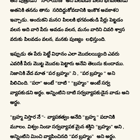
తన పుత్రుడిని “నారాయణ” అని పిలవడం వలన భగవంతుడు
అతనికి తనను తాను సరిదిద్దుకోవడానికి ఇంకొక అవకాశ౦
ఇచ్చాడు. అందుకని మన౦ పిలలకి భగవంతుడి పేర్లు పెట్టడం
వలన అది వారి పేరు అవడం వలన, మనం వారిని చివరి శ్వాస
వరుకు పిలవడం వలన, మనకు పుణ్యం లభిస్తుంది.
ఇప్పుడు ఈ పేరు పెట్టే విధానం ఎలా మొదలయ్యింది ఎవరు
ఎవరికీ పేరు మొట్ట మొదట పెట్టారు అనేవి తెలుసు కుందాము.
నిజానికి వేద మాత “పర బ్రహ్మం” ని , “పర బ్రహ్మం “ అని
పిలిచింది. “పరా” అంటే “దాటి “ “బ్రహ్మం” అంటే సర్వ
వ్యాపకుడని అర్ధం. అన్నింటిని దాటి సర్వవ్యాపకుడైన వాడు అని
అర్ధం.
“బ్రహ్మ విస్తార నే “- వ్యాపకత్వం అనేది “బ్రహ్మ “ పదానికి
మూలం. విశ్వం నిండా సర్వవ్యాపక మైన శక్తిని “బ్రహ్మం” అని ,
అన్నింటిని మించి వ్యాపించినది “పర బ్రహ్మం” అని అర్ధం.