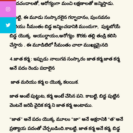
అందచందాలతో, ఆరోగ్యంగా మంచి లక్షణాలతో జన్మిస్తాడు.
కాబట్టి, ఈ మూడు సంస్కారలైన గర్భాదానం
,
పుంసవనం
మరియు సీమంతం బిడ్డ జన్మించడానికి ముందుగా, పుట్టబోయే
బిడ్డ యొక్క ఆయుర్దాయం,ఆరోగ్యం కొరకు తల్లి తండ్రి కలిసి
చేస్తారు . ఈ మూడిటిలో సీమంతం చాలా ముఖ్యమైనది
4.జాత కర్మ : ఇప్పుడు నాలుగవ సంస్కారం జాత కర్మ.జాత కర్మ
అనే పదం రెండు పదాలైన
జాత మరియు కర్మ ల యొక్క కలయిక.
జాత అంటే పుట్టుట, కర్మ అంటే చేసిన పని. కాబట్టి, బిడ్డ పుట్టిన
వెంటనే జరిపే వైదిక కర్మ ని జాత కర్మ అంటాము.
“జాత” అనే పదం యొక్క మూలం “జా” అనే అక్షరానికి “త”అనే
ప్రత్యాయ పదంతో చేర్చబడింది.కాబట్టి, జాత కర్మ అనే కర్మ, బిడ్డ