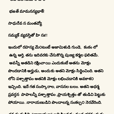
భజతే మామనన్యభాక్!
సాధురేవ స మంతవ్యో
సమ్యక్ వ్యవస్తితో హి సః!!
ఇందులో రహస్య మే౦టంటే అజామిళుడి గుండె, కంఠం లో
ఉన్న ఆర్తి, తను ఇదివరకు చేసుకొన్న పుణ్య కర్మల ఫలితమే.
అవన్నీ అతడిని రక్షించాయి ఎందుకంటే అతను మోక్షం
పొందడానికి అర్హుడు, అందుకు అతని మోక్షం సిద్ధించింది. అతని
లోని పశ్చాత్తాపం అతనికి మోక్షం లభించడానికి అవకాశ౦
ఇచ్చింది. ఇదే గత సంస్కారాల, వాసనల బలం. అతని అధర్మ
ప్రవర్తన పాపాలన్నీ పశ్చాత్తాపం ,ప్రాయశ్చిత్తం తో తుడిచి పెట్టుకు
పోయాయి. నారాయణుడిని పొందాలన్న సంకల్ప౦ నెరవేరింది.