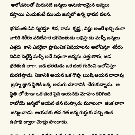
ఆలోచనలతో మరుసటి జన్మలు అనుకూలమైన జన్మలు
వస్తాయి ఎందుకంటే ముందు జన్మలో ఉన్న భావన వలన.
భగవంతుడిని స్మరిస్తూ శివ, రామ ,కృష్ణ , విష్ణు అంటే ఖచ్చితంగా
వారికి శరీరం వదిలేసాక భగవంతుడు లభిస్తాడు మళ్ళీ జన్మలు
ఎత్తరు. కాని ఎవరైనా ప్రాపంచిక విషయాలను ఆలోచిస్తూ శరీరం
విడిచి పెట్టేస్తే మళ్ళీ అదే విధంగా జన్మను ఎత్తుతారు, జడ
భరతుడి లాగా. జడ భరతుడు ఒక జింక గురించి ఆలోచిస్తూ
మరణిస్తాడు. నిజానికి ఆయన ఒక గొప్ప ఋషి.ఆయన దాదాపు
బ్రహ్మ జ్ఞాన స్థితికి ఒక్క అడుగు దూరానికి చేరుకున్నాడు. ఆ
స్థితి లో కూడా ఒక జింక పైన ఆయనకు మోహం కలిగింది.
రాబోయే జన్మలో ఆయన తన సంస్కారం మూలంగా జింక లాగా
జన్మించాడు. ఆయనకు తన గత జన్మ గుర్తుకు వచ్చి జింక
ఉపాధి ద్వారా మోక్షం పొందాడు.