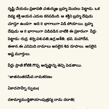
సృష్టి చేయడం ప్రజాపతి చతుర్ముఖ బ్రహ్మ మొదలు పెట్టాడు. ఒక
దివ్య శక్తి ఆయన ఎదుట కనపడింది. ఆ శక్తిని బ్రహ్మ దేవుడు
చూస్తూ ఉండగా అది 8 భాగాలుగా విడి పోయాయి. బ్రహ్మ
దేవుడు ఆ 8 భాగాలుగా విడివడిన వాటికి ఈ ప్రకారంగా పేర్లు
పెట్టాడు-రుద్ర, శర్వ,పశుపతి,ఉగ్ర,అశేతి, భవ, మహాదేవ,
ఈశాన.ఈ ఎనిమిది నామాలు అసలైన శివ రూపాలు. అసలైన
అష్ట మూర్తులు.
పేర్లు ప్రాణి కోటికి గొప్ప అదృష్టాన్ని తెచ్చి పెడతాయి.
“జాతనంతరమేవ నామకరణం
ఏకాదసాహ్నే స్ఫుటం|
దశామ్యాముథ్తితాయాంపుత్రస్య నామ దదాతి|