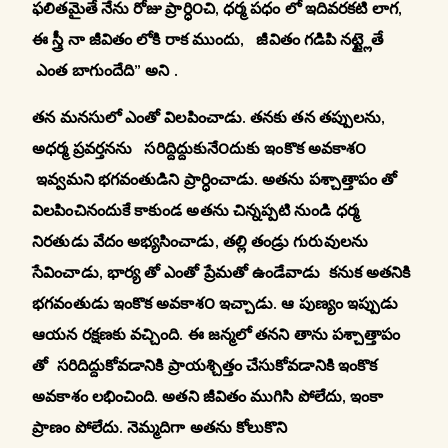
ఫలితమైతే నేను రోజు ప్రార్ధి౦చి, ధర్మ పధం లో ఇదివరకటి లాగ,
ఈ స్త్రీ నా జీవితం లోకి రాక ముందు, జీవితం గడిపి నట్ట్లైతే
ఎంత బాగుందేది” అని .
తన మనసులో ఎంతో విలపించాడు. తనకు తన తప్పులను,
అధర్మ ప్రవర్తనను సరిద్దిద్దుకునే౦దుకు ఇంకొక అవకాశ౦
ఇవ్వమని భగవంతుడిని ప్రార్ధించాడు. అతను పశ్చాత్తాపం తో
విలపించినందుకే కాకుండ అతను చిన్నప్పటి నుండి ధర్మ
నిరతుడు వేదం అభ్యసించాడు, తల్లి తండ్రు గురువులను
సేవించాడు, భార్య తో ఎంతో ప్రేమతో ఉండేవాడు కనుక అతనికి
భగవంతుడు ఇంకొక అవకాశ౦ ఇచ్చాడు. ఆ పుణ్యం ఇప్పుడు
ఆయన రక్షణకు వచ్చింది. ఈ జన్మలో తనని తాను పశ్చాత్తాపం
తో సరిదిద్దుకోవడానికి ప్రాయశ్చిత్తం చేసుకోవడానికి ఇంకొక
అవకాశం లభించింది. అతని జీవితం ముగిసి పోలేదు, ఇంకా
ప్రాణం పోలేదు. నెమ్మదిగా అతను కోలుకొని