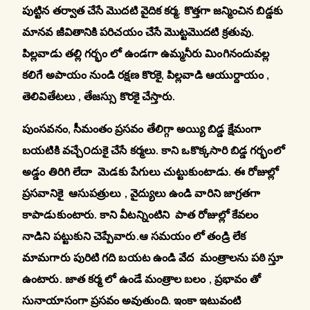
పుట్టిన తర్వాత చేసే మొదటి వైదిక కర్మ. కొత్తగా జన్మించిన బిడ్డకు
మానవ జీవితానికి పరిచయం చేసే మొట్టమొదటి క్రతువు.
పిల్లవాడు తల్లి గర్భం లో ఉండగా ఉమ్మనీరు మింగినందువల్ల
కలిగే అపాయం నుండి రక్షణ కొరకై, పిల్లవాడి ఆయుర్దాయం ,
తెలివితేటలు , తేజస్సు కొరకై చేస్తారు.
పుంసవనం
,
సీమంతం ప్రసవం తేలిగ్గా అయ్యి బిడ్డ క్షేమంగా
బయటికి వచ్చే౦దుకై చేసే కర్మలు. కాని ఒకొక్కసారి బిడ్డ గర్భంలో
అడ్డం తిరిగి లేదా మెడకు పేగులు చుట్టుకుంటాడు. ఈ రోజుల్లో
ప్రసవానికై ఆసుపత్రులు , వైద్యులు ఉండి వారిని జాగ్రతగా
కాపాడుకుంటారు. కాని వీటన్నింటిని పాత రోజుల్లో కేవలం
నాడిని పట్టుకుని చెప్పేవారు.ఆ సమయం లో తండ్రి లేక
మామగారు పురిటి గది బయట ఉండి వేద మంత్రాలను పఠి స్తూ
ఉంటారు. జాత కర్మ లో ఉండే మంత్రాల బలం , ప్రభావం తో
సునాయాసంగా ప్రసవం అవుతుంది. ఇంకా ఇటువంటి