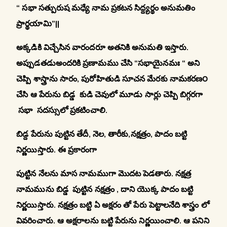
“ సభా సత్పురుష మధ్యే నామ ప్రకటన సిద్ద్యర్థం అనుమతిం
ప్రార్థయామి”||
అక్కడికి విచ్చేసిన వారందరూ అతనికి అనుమతి ఇస్తారు.
అప్పుడతడుఅందరికి ప్రణామము చేసి “సభాయైనమః “ అని
చెప్పి శాస్త్రాను సారం, పురోహితుడి సూచన మేరకు నామకరణ౦
చేసి ఆ పేరును బిడ్డ కుడి చెవులో మూడు సార్లు చెప్పి బిగ్గరగా
సభా సదస్సులో ప్రకటించాలి.
బిడ్ద పేరును పుట్టిన తేదీ, నెల
, తారీకు,నక్షత్రం, పాదం బట్టి
నిర్ణయిస్తారు. ఈ ప్రకారంగా
పుట్టిన నేలను మాస నామముగా మొదట పెడతారు. నక్షత్ర
నామమును బిడ్డ పుట్టిన నక్షత్రం , దాని యొక్క పాదం బట్టి
నిర్ణయిస్తారు. నక్షత్రం బట్టి ఏ అక్షరం తో పేరు పెట్టాలనేది శాస్త్రం లో
వివరించారు. ఆ అక్షరాలను బట్టి పేరును నిర్ణయించాలి. ఆ పనిని