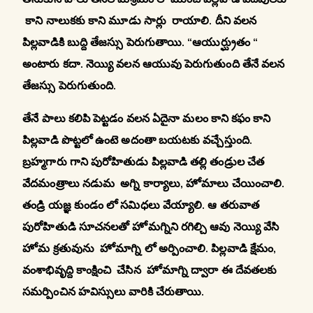
కాని నాలుకకు కాని మూడు సార్లు రాయాలి. దీని వలన
పిల్లవాడికి బుద్ది తేజస్సు పెరుగుతాయి. “ఆయుర్ఘ్రుతం “
అంటారు కదా. నెయ్యి వలన ఆయువు పెరుగుతుంది తేనే వలన
తేజస్సు పెరుగుతుంది.
తేనే పాలు కలిపి పెట్టడం వలన ఏదైనా మలం కాని కఫం కాని
పిల్లవాడి పొట్టలో ఉంటె అదంతా బయటకు వచ్చేస్తుంది.
బ్రహ్మగారు గాని పురోహితుడు పిల్లవాడి తల్లి తండ్రుల చేత
వేదమంత్రాలు నడుమ అగ్ని కార్యాలు, హోమాలు చేయించాలి.
తండ్రి యజ్ఞ కుండం లో సమిధలు వేయ్యాలి. ఆ తరువాత
పురోహితుడి సూచనలతో హోమగ్నిని రగిల్చి ఆవు నెయ్యి వేసి
హోమ క్రతువును హోమాగ్ని లో అర్పించాలి. పిల్లవాడి క్షేమం,
వంశాభివృద్ది కాంక్షించి చేసిన హోమాగ్ని ద్వారా ఈ దేవతలకు
సమర్పించిన హవిస్సులు వారికి చేరుతాయి.