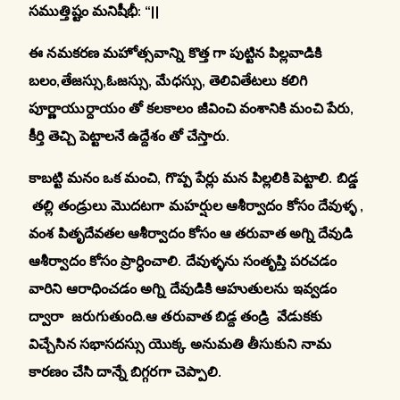
సముత్తిష్టం మనిషీభీ: “||
ఈ నమకరణ మహోత్సవాన్ని కొత్త గా పుట్టిన పిల్లవాడికి
బలం,తేజస్సు,ఓజస్సు, మేధస్సు
, తెలివితేటలు కలిగి
పూర్ణాయుర్దాయం తో కలకాలం జీవించి వంశానికి మంచి పేరు,
కీర్తి తెచ్చి పెట్టాలనే ఉద్దేశం తో చేస్తారు.
కాబట్టి మనం ఒక మంచి, గొప్ప పేర్లు మన పిల్లలికి పెట్టాలి. బిడ్డ
తల్లి తండ్రులు మొదటగా మహర్షుల ఆశీర్వాదం కోసం దేవుళ్ళ ,
వంశ పితృదేవతల ఆశీర్వాదం కోసం ఆ తరువాత అగ్ని దేవుడి
ఆశీర్వాదం కోసం ప్రార్ధించాలి. దేవుళ్ళను సంతృప్తి పరచడం
వారిని ఆరాధించడం అగ్ని దేవుడికి ఆహుతులను ఇవ్వడం
ద్వారా జరుగుతుంది.ఆ తరువాత బిడ్ద తండ్రి వేడుకకు
విచ్చేసిన సభాసదస్సు యొక్క అనుమతి తీసుకుని నామ
కారణం చేసి దాన్నే బిగ్గరగా చెప్పాలి.