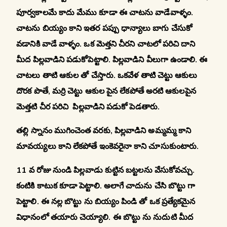
పూర్వకాలమే కాదు మేము కూడా ఈ చాటను వాడేవాళ్ళం.
చాటను బియ్యం కాని ఇతర పప్పు ధాన్యాలు బాగు చేసుకో
వడానికి వాడే వాళ్ళం. ఒక మెత్తని చీరని చాటలో పరిచి దాని
మీద పిల్లవాడిని పడుకోపెట్టాలి. పిల్లవాడిని వీలుగా ఉండాలి. ఈ
చాటలు తాటి ఆకుల తో చేస్తారు. ఒకవేళ తాటి చెట్టు ఆకులు
దొరక పొతే, మర్రి చెట్టు ఆకుల పైన లేకపోతే అరటి ఆకులపైన
మెత్తటి చీర పరిచి పిల్లవాడిని పడుకో పెడతారు.
తల్లి స్నానం ముగించెంత వరకు, పిల్లవాడిని అమ్మమ్మ కాని
మావయ్యలు కాని లేకపోతే ఇంకెవరైనా కాని చూసుకుంటారు.
11 వ రోజు నుండి పిల్లవాడు కుట్టిన బట్టలను వేసుకోవచ్చు.
కంటికి కాటుక కూడా పెట్టాలి. అలాగే చాదును చేసి బొట్టు గా
పెట్టాలి. ఈ నల్ల బొట్టు ను బియ్యం పిండి తో ఒక ప్రత్యేకమైన
విధానంలో తయారు చెయ్యాలి. ఈ బొట్టు ను నుదుటి మీద