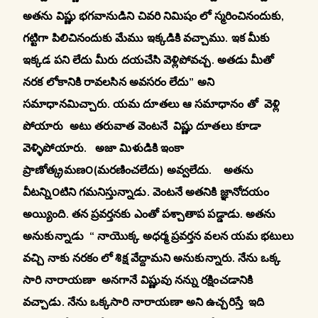
అతను విష్ణు భగవానుడిని చివరి నిమిషం లో స్మరించినందుకు,
గట్టిగా పిలిచినందుకు మేము ఇక్కడికి వచ్చాము. ఇక మీకు
ఇక్కడ పని లేదు మీరు దయచేసి వెళ్లిపోవచ్చ. అతడు మీతో
నరక లోకానికి రావలసిన అవసరం లేదు” అని
సమాధానమిచ్చారు. యమ దూతలు ఆ సమాధానం తో వెళ్లి
పోయారు అటు తరువాత వెంటనే విష్ణు దూతలు కూడా
వెళ్ళిపోయారు. అజా మిళుడికి ఇంకా
ప్రాణోత్క్రమణ౦(మరణించలేదు) అవ్వలేదు. అతను
వీటన్ని౦టిని గమనిస్తున్నాడు. వెంటనే అతనికి జ్ఞానోదయం
అయ్యింది. తన ప్రవర్తనకు ఎంతో పశ్చాతాప పడ్డాడు. అతను
అనుకున్నాడు “ నాయొక్క అధర్మ ప్రవర్తన వలన యమ భటులు
వచ్చి నాకు నరకం లో శిక్ష వేద్దామని అనుకున్నారు. నేను ఒక్క
సారి నారాయణా అనగానే విష్ణువు నన్ను రక్షించడానికి
వచ్చాడు. నేను ఒక్కసారి నారాయణా అని ఉచ్చరిస్తే ఇది