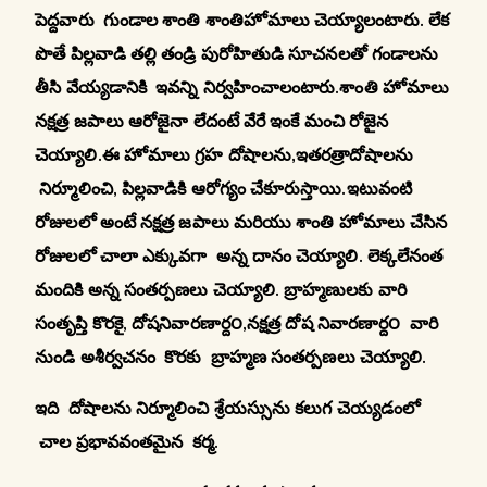
పెద్దవారు గుండాల శాంతి శాంతిహోమాలు చెయ్యాలంటారు. లేక
పొతే పిల్లవాడి తల్లి తండ్రి పురోహితుడి సూచనలతో గండాలను
తీసి వేయ్యడానికి ఇవన్ని నిర్వహించాలంటారు.శాంతి హోమాలు
నక్షత్ర జపాలు ఆరోజైనా లేదంటే వేరే ఇంకే మంచి రోజైన
చెయ్యాలి.ఈ హోమాలు గ్రహ దోషాలను,ఇతరత్రాదోషాలను
నిర్మూలించి, పిల్లవాడికి ఆరోగ్యం చేకూరుస్తాయి.ఇటువంటి
రోజులలో అంటే నక్షత్ర జపాలు మరియు శాంతి హోమాలు చేసిన
రోజులలో చాలా ఎక్కువగా అన్న దానం చెయ్యాలి. లెక్కలేనంత
మందికి అన్న సంతర్పణలు చెయ్యాలి. బ్రాహ్మణులకు వారి
సంతృప్తి కొరకై, దోషనివారణార్ద౦,నక్షత్ర దోష నివారణార్ద౦ వారి
నుండి అశీర్వచనం కొరకు బ్రాహ్మణ సంతర్పణలు చెయ్యాలి.
ఇది దోషాలను నిర్మూలించి శ్రేయస్సును కలుగ చెయ్యడంలో
చాల ప్రభావవంతమైన కర్మ.