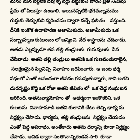
మనం మన పిల్లలకి దేవుళ్ళ పేర్లు పెట్టుకుని వారిని ప్రతి నిమిషం
ప్రేమ తో పిలుస్తూ ఉండాలి. అయినప్పటికి భగవన్నామము
గుర్తుకు తెచ్చుకుని స్మరించడం ద్వారా వచ్చే ఫలితం వస్తుంది.
దీనికి ఇంకొక ఉదాహరణ అజామిళుడు. అజామీళుడు ఒక
సద్బ్రాహ్మణ కుటుంబం లో జన్మించి, వేద శాస్త్రాలను చదివాడు.
అతడు ఎల్లప్పుడూ తన తల్లి తండ్రులకు గురువులకు సేవ
చేసేవాడు. అతని తల్లి తండ్రులు అతనికి ఒక గుణవంతురాలైన,
సలక్షణమైన పిల్లనిచ్చి వివాహం జరిపించారు. ఆ జంట ధర్మ
పధంలో ఎంతో ఆనందంగా జీవనం గడుపుతున్నారు, కాని అతని
దురదృష్టం కొద్ది ఒక రోజు అతని జీవితం లో ఒక చెడ్డ సంఘటన
జరిగింది. అతనువ్యామోహం తో అధర్మంగా ఇంకొకరిని, ఒక
కులటను వివాహమాడి అతని కులానికి చేటు తెచ్చి భార్య ను
నిర్లక్ష్యం చేసాడు. భార్యను, తల్లి తండ్రులను నిర్లక్ష్యం చేయడం
ఎంతో పెద్ద అపరాధం. అంతేకాదు అతను ధర్మాన్ని కూడా నిర్లక్ష్యం
చేసాడు. ఆవిడ ద్వారా సంతానాన్నిరెండవ సారి కూడా