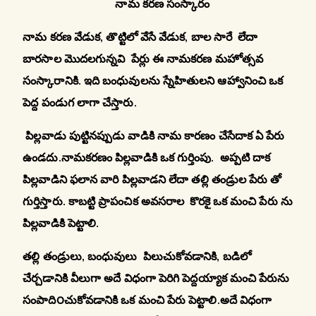
నామ కరణ సంస్కారం
నామ కరణ వేడుక, తొట్టిలో వేసే వేడుక
, బాల సారే లేదా
బారసాల మొదలగున్నవి పేర్లు ఈ నామకరణ మహోత్సవ
సంస్కారానికి. ఇది బంధువులను స్నేహితులని ఆహ్వానించి ఒక
పెద్ద పండుగ లాగా చేస్తారు.
పిల్లవాడు పుట్టినప్పుడు వాడికి నామ కారణం చేసేదాక ఏ పేరు
ఉండదు.నామకరణం పిల్లవాడికి ఒక గుర్తింపు. అప్పటి దాక
పిల్లవాడిని ఫలాన వారి పిల్లవాడని లేదా తల్లి తండ్రుల పేరు తో
గుర్తిస్తారు. కాబట్టి ప్రాపంచిక అవసరాల కొరకై ఒక మంచి పేరు ను
పిల్లవాడికి పెట్టాలి.
తల్లి తండ్రులు, బంధువులు పిలుచుకోవడానికి, బడిలో
చేర్చడానికి వీలుగా అదే విధంగా పెరిగి పెద్దయ్యాక మంచి పేరును
సంపాది౦చుకోవడానికి ఒక మంచి పేరు పెట్టాలి.అదే విధంగా