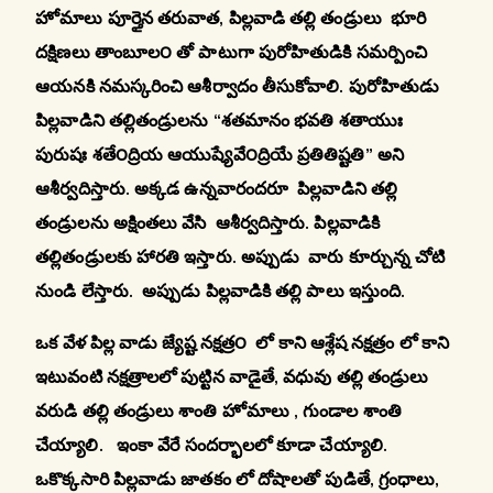
హోమాలు పూర్తైన తరువాత, పిల్లవాడి తల్లి తండ్రులు భూరి
దక్షిణలు తాంబూల౦ తో పాటుగా పురోహితుడికి సమర్పించి
ఆయనకి నమస్కరించి ఆశీర్వాదం తీసుకోవాలి. పురోహితుడు
పిల్లవాడిని తల్లితండ్రులను “శతమానం భవతి శతాయుః
పురుషః శతే౦ద్రియ ఆయుష్యేవే౦ద్రియే ప్రతితిష్టతి” అని
ఆశీర్వదిస్తారు. అక్కడ ఉన్నవారందరూ పిల్లవాడిని తల్లి
తండ్రులను అక్షింతలు వేసి ఆశీర్వదిస్తారు. పిల్లవాడికి
తల్లితండ్రులకు హారతి ఇస్తారు. అప్పుడు వారు కూర్చున్న చోటి
నుండి లేస్తారు. అప్పుడు పిల్లవాడికి తల్లి పాలు ఇస్తుంది.
ఒక వేళ పిల్ల వాడు జ్యేష్ట నక్షత్ర౦ లో కాని ఆశ్లేష నక్షత్రం లో కాని
ఇటువంటి నక్షత్రాలలో పుట్టిన వాడైతే, వధువు తల్లి తండ్రులు
వరుడి తల్లి తండ్రులు శాంతి హోమాలు , గుండాల శాంతి
చేయ్యాలి. ఇంకా వేరే సందర్భాలలో కూడా చేయ్యాలి.
ఒకొక్కసారి పిల్లవాడు జాతకం లో దోషాలతో పుడితే, గ్రంధాలు,