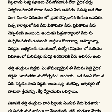
పిల్లవాడు నిత్య పూజలు చేసుకోవడానికి లేదా వైదిక ధర్మం
నిర్వహించడానికి కూడా మంచి పేరు అవసరం. శిశువు ఆడ లేదా
మగ వివాహ సమయం లో ప్రవర చెప్పడానికి ఈ పేరు అవసరం.
పితృ కార్యాలలో పిత పేరు
,పితామహ పేరు, ప్రపితామః పేరు
చెప్పవలసి ఉంటుంది. అందుకని పిత్రుకార్యాలలో పేరు ను
ఉచ్చరించవలసి ఉంటుంది. ఆస్తులు కొనాలన్నా, అమ్మాలన్నా,
విద్యను అభ్యసించే సమయంలో, ఉద్యోగ విషయం లో మరియు
సమాజంలో మనష్యుల మధ్య తిరగడానికి పేరు అవసరం ఉంది.
తల్లి తండ్రులు బిడ్డకు ఎంతోముఖ్యమైన ఈ పేరును పెట్టె వైదిక
కర్మను “నామకరణ మహోత్సవం” అంటారు . ఒక మంచి రోజు న
పేరు పెట్టడం వలన బిడ్డకు ఆయుష్యు, యశస్సు ఐశ్వర్య౦ తో
పాటుగా శ్రేయస్సు , కీర్తి దీర్ఘాయువు లభిస్తాయి.
నిజానికి తల్లి తండ్రులు వారి పిల్లలకు ఎందుకు పేరు పెడతారు?
ఈ ప్రశ్నకు మన శాస్త్రం ఇలా చెబుతుంది- తల్లి తండ్రులు మోక్షం,