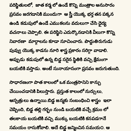
పరిస్థితులలో, జాత కర్మ లో ఉండే కొన్ని మంత్రాల అనుసారం
ప్రసవం జరగడానికి ముందుగా ఆ స్త్రీ యొక్క భర్త తన పక్కన
ఉండి కడుపులో ఉండే ఎముకలను వదులుగా చేసి ధైర్య
వచనాలు చెప్పాలి. ఈ పరిస్థిని ఎదుర్కొనడానికి వీలుగా కొన్ని
నివారణా మార్గాలను కూడా సూచించారు. పొద్దుతిరుగుడు
పువ్వు యొక్క కాడను నూరి శాస్త్ర ప్రకారం సరిగ్గా వాడాలి.
అప్పుడు కడుపులో ఉన్న బిడ్డ సరైన స్థితికి వచ్చి క్షేమంగా
బయటికి వస్తాడు. అంటే సునాయాసంగా ప్రసవం జరుగుతుంది.
సాధారణంగా పాత కాలంలో ఒక మంత్రసానిని కాన్పు
చేయించడానికి పిలుస్తారు. ప్రస్తుత కాలంలో నుర్సులు,
ఆస్పత్రులు ఉన్నాయి.బిడ్డ జన్మకు సంబంధించి శాస్త్రం ఇలా
చెప్పింది, బిడ్డ తల్లి గర్భం నుండి బయటికి వచ్చే క్రమం లో
తలకాయ బయటికి వచ్చి ముక్కు బయటికి కనపడగానే
సమయం రాసుకోవాలి. అదే బిడ్డ జన్మించిన సమయ౦. ఆ