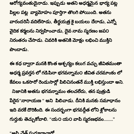
ఆరోగ్యవంతుడైనాడు. ఇప్పుడు అతని అధర్మమైన భార్య పట్ల
పిల్లల పట్ల వ్యామోహం పూర్తిగా తొలగి పోయింది. అతను
వారందరినీ వదిలేసాడు, తీర్ధయత్ర కై బయలు దేరాడు, ఎన్నో
వైదిక కర్మలను నిర్వహించాడు, దైవ నామ స్మరణం జప౦
నిరంతరం చేసాడు. చివరికి అతనికి మోక్షం లభించి ముక్తిని
పొందాడు.
ఈ కధ ద్వారా మనకి కొంత ఆశ్చర్యం కలుగ వచ్చు జీవితమంతా
అధర్మ ప్రవర్తన లో గడిపినా భగవన్నామ౦ జీవిత చరమాంకం లో
కేవలం ఒకసారో రెండుసార్లో పిలిచినంతనే ముక్తి లభిస్తుందా అని.
నిజానికి అతను భగవన్నామం తలచలేదు, తన పుత్రుడి
పేరైన“నారాయణ “ అని పిలిచాడు. దీనికి మనకు సమాధానం
ఇది వరకే దొరికింది. ఈ సందర్భంగా భగవద్గీత లోని శ్లోకాలను
గుర్తుకు తెచ్చుకోవాలి. “య౦ య౦ వాపి స్మరణభవం……..”
“అపి చేత్ సుదూరాచారో