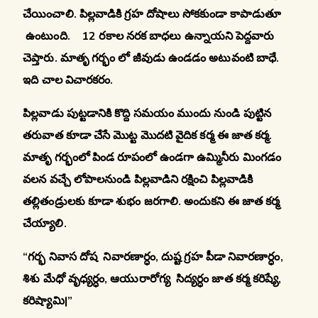
చేయించాలి. పిల్లవాడికి గ్రహ దోషాలు సోకకుండా కాపాడుతూ
ఉంటుంది. 12 రకాల నరక బాధలు ఉన్నాయని పెద్దవారు
చెప్తారు. మాతృ గర్భం లో జీవుడు ఉండడం అటువంటి బాధే.
ఇది చాల విచారకరం.
పిల్లవాడు పుట్టడానికి కొద్ది సమయం ముందు నుండి పుట్టిన
తరువాత కూడా చేసే మొట్ట మొదటి వైదిక కర్మ ఈ జాత కర్మ.
మాతృ గర్భంలో పిండ రూపంలో ఉండగా ఉమ్మినీరు మింగడం
వలన వచ్చే లోపాలనుండి పిల్లవాడిని రక్షించి పిల్లవాడికి
తల్లితండ్రులకు కూడా శుభం జరగాలి. అందుకని ఈ జాత కర్మ
చేయ్యాలి.
“గర్భ నివాస దోష నివారణార్ధం, దుష్ట గ్రహ పీడా నివారణార్ధం,
శిశు మేధో వృధ్యర్ధం, ఆయురారోగ్య సిద్యర్ధం జాత కర్మ కరిష్యే,
కరిష్యామి|”