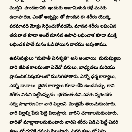
ముక్తిని పొందటానికి. ఇందుకు అజామిళుడి కధే మనకు
ఉదాహరణ. ఎంతో అదృష్టం తో పొందిన ఈ శరీరం యొక్క
పరమావధి మోక్షం సిద్ధించుకోవడమే. మానవ శరీరం లభించిన
తరువాత కూడా అంటే మానవ ఉపాధి లభించాక కూడా ముక్తి
లభించక పొతే మనం ఓడిపోయిన వారము అవుతాము.
ఉపనిషత్తులు “మహతీ వినశ్యతి” అని అంటాయి. మనుష్యులు
వారి జీవిత కాలమంతా ఏవేవో పనులు, బాధ్యతలు మరియు
ప్రాపంచిక విషయాలలో మునిగిపోతారు. ఎన్నో ధర్మ కార్యాలు,
ఎన్నో దానాలు వైదిక కార్యాలు కూడా చేసి ఉండవచ్చు. కాని
శరీరం విడిచి పెట్టేటప్పుడు భగవంతుడిని ఎవరు స్మరించరు.
సర్వ సాధారణ౦గా వారి పిల్లలని మాత్రమే తలుచుకుంటారు.
వారి పిల్లల్ని పేరు పెట్టి పిలుస్తారు, వారిని చూడాలనుకుంటారు,
వారితో మాట్లాడాలనుకుంటారు వారిని శరీరం విడిచి పెట్టే చివరి
క్షణం లో దగ్గరికి రమ్మని పిలుస్తారు. చివరి క్షణం లో ఏమి