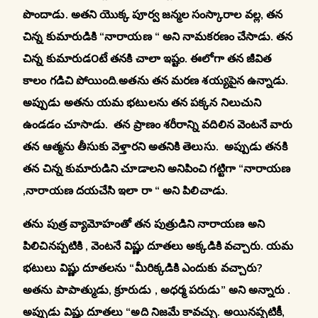
పొందాడు. అతని యొక్క పూర్వ జన్మల సంస్కారాల వల్ల, తన
చిన్న కుమారుడికి “నారాయణ “ అని నామకరణం చేసాడు. తన
చిన్న కుమారుడ౦టే తనకి చాలా ఇష్టం. ఈలోగా తన జీవిత
కాలం గడిచి పోయింది.అతను తన మరణ శయ్యపైన ఉన్నాడు.
అప్పుడు అతను యమ భటులను తన పక్కన నిలుచుని
ఉండడం చూసాడు. తన ప్రాణం శరీరాన్ని వదిలిన వెంటనే వారు
తన ఆత్మను తీసుకు వెళ్తారని అతనికి తెలుసు. అప్పుడు తనకి
తన చిన్న కుమారుడిని చూడాలని అనిపించి గట్టిగా “నారాయణ
,నారాయణ దయచేసి ఇలా రా “ అని పిలిచాడు.
తను పుత్ర వ్యామోహంతో తన పుత్రుడిని నారాయణ అని
పిలిచినప్పటికి , వెంటనే విష్ణు దూతలు అక్కడికి వచ్చారు. యమ
భటులు విష్ణు దూతలను “మీరిక్కడికి ఎందుకు వచ్చారు?
అతను పాపాత్ముడు, క్రూరుడు , అధర్మ పరుడు” అని అన్నారు .
అప్పుడు విష్ణు దూతలు “అది నిజమే కావచ్చు. అయినప్పటికీ,