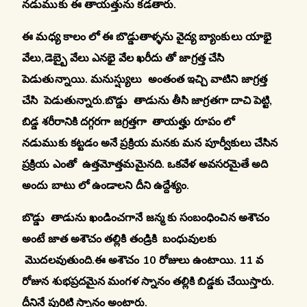
నడుముకు ఈ తాయత్తును కడతారు.
ఈ మధ్య కాలం లో ఈ బొడ్డుతాళ్ళను వైద్య బ్యాంకులు యాభై
వేలు
,
డెబ్బై వేలు ఎనభై వేల ఖరీదు తో జాగ్రత్త చేసి
పెడుతున్నాయి. మనుస్ష్యులు అంతంత ఇచ్చి వాటిని జాగ్రత్త
చేసి పెడుతున్నారు.బొడ్డు తాడును తీసి జాగ్రతగా దాచి పెట్టి,
బిడ్డ శరీరానికి దగ్గరగా జగ్రత్తగా తాయత్హు రూపం లో
నడుముకు కట్టడం అనే ప్రక్రియ మనకు మన పూర్వీకులు చేసిన
ప్రక్రియ ఎంతో ఉత్తమోత్తమమైనది. ఒకవేళ అవసరమైతే అది
అందు బాటు లో ఉండాలని దీని ఉద్దేశ్యం.
బొడ్డు తాడును ఖండించగానే జన్మ కు సంబంధించిన అశౌచం
అంటే జాత అశౌచం తల్లికి తండ్రికి బంధువులకు
మొదలవుతుంది.ఈ అశౌచం 10 రోజులు ఉంటాయి. 11 వ
రోజున శుభప్రదమైన మంగళ స్నానం తల్లికి బిడ్డకు చేయిస్తారు.
దీనినే పురిటి స్నానం అంటారు.