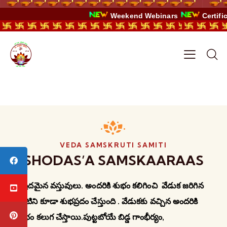
Weekend Webinars
Certificat
VEDA SAMSKRUTI SAMITI
SHODAS’A SAMSKAARAAS
భప్రదమైన వస్తువులు. అందరికి శుభం కలిగించి వేడుక జరిగిన
ఇంటిని కూడా శుభప్రదం చేస్తుంది . వేడుకకు వచ్చిన అందరికి
శుభం కలుగ చేస్తాయి.పుట్టబోయే బిడ్డ గాంభీర్యం,