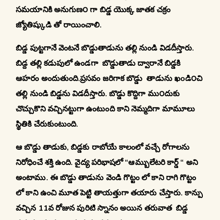
సమయానికి అనుగుణ౦ గా బిడ్డ యొక్క జాతక చక్రం
జ్యోతిష్కుడి తో రాయించాలి.
బిడ్డ పుట్టగానే వెంటనే బొడ్డుతాడును తల్లి నుండి విడదీస్తారు.
బిడ్ద తల్లి కడుపులో ఉండగా బొడ్డుతాడు ద్వారానే బిడ్డకి
ఆహరం అందుతుంది.ప్రసవం జరిగాక బొడ్డు తాడును ఖ
o
డి౦చి
తల్లి నుండి బిడ్డను విడదీస్తారు. బొడ్డు కొద్దిగా ము౦దుకు
చొచ్చుకొని వచ్చినట్టుగా ఉంటుంది కాని నెమ్మదిగా మామూలు
స్థితికి చేరుకుంటుంది.
ఆ బొడ్డు తాడుకు, బిడ్డకు రాబోయే కాలంలో వచ్చే రోగాలను
నిరోధించే శక్తి ఉంది. వైద్య పరిభాషలో “ఆమ్బులేటరి కార్డ్ “ అని
అంటాము. ఈ బొడ్డు తాడును వెండి గొట్టం లో కాని రాగి గొట్టం
లో కాని ఉంచి మూత పెట్టి తాయత్తుగా తయారు చేస్తారు. కాన్పు
వచ్చిన 11వ రోజున పురిటి స్నానం అయిన తరువాత బిడ్డ