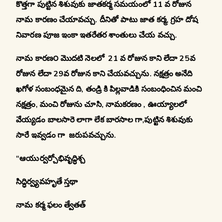
కొత్తగా పుట్టిన శిశువుకు జాతకర్మ సమయంలో 11 వ రోజున
నామ కారణం చేయావచ్చు. దీనితో పాటు జాత కర్మ, గ్రహ దోష
నివారణ పూజ ఇంకా ఇతరేతర శాంతులు చేయ వచ్చు.
నామ కారణ౦ మొదటి నెలలో 21 వ రోజున కాని లేదా 25వ
రోజున లేదా 29వ రోజున కాని చేయవచ్చును. నక్షత్రం అనేది
ఖగోళ సంబంధమైన ది, తండ్రి కి పిల్లవాడికి సంబంధించిన మంచి
నక్షత్రం, మంచి రోజును చూసి, నామకరణం , ఊయ్యాలలో
వేయ్యడం బాలసారె లాగా లేక బారసాల గా,పుట్టిన శిశువుకు
సారే ఇవ్వడం గా జరుపవచ్చును.
“ఆయుర్వర్చోభివృద్ధిశ్చ
సిద్ధిర్వ్యవహృతే స్తథా
నామ కర్మ ఫలం త్వేతత్