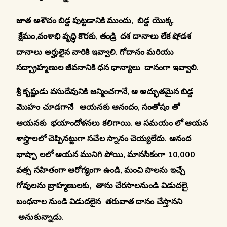
జాత అశౌచం బిడ్డ పుట్టడానికి ముందు, బిడ్డ యొక్క
క్షేమం,వంశాభి వృద్ధి కొరకు, తండ్రి దశ దానాలు లేక షోడశ
దానాలు అర్హులైన వారికి ఇవ్వాలి. గోదానం మరియు
సద్బ్రాహ్మణుల జీవనానికి ధన ధాన్యాలు దానంగా ఇవ్వాలి.
శ్రీ కృష్ణుడు వసుదేవునికి జన్మించగానే, ఆ అద్భుతమైన బిడ్డ
మొహం చూడగానే ఆయనకు ఆనందం, సంతోషం తో
ఆయనకు భయాందోళనలు కలిగాయి. ఆ సమయం లో ఆయన
శాస్త్రాలలో చెప్పినట్టుగా సచేల స్నానం చెయ్యలేదు. ఆనంద
భాష్పా లలో ఆయన మునిగి పోయి, మానసికంగా 10,000
వత్స సహితంగా ఆరోగ్యంగా ఉండి, మంచి పాలను ఇచ్చే
గోవులను బ్రాహ్మణులకు, తాను చేరసాలనుండి విడుదలై,
బంధనాల నుండి విడుదలైన తరువాత దానం చేస్తానని
అనుకున్నాడు.