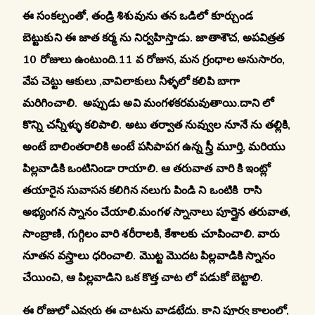
ఈ సంకల్పంతో, తండ్రి శిశువును తన ఒడిలో కూర్చుండ
బెట్టుకుని ఈ జాత కర్మ ను నిర్వహిస్తాడు. జాతాశౌచ, అపవిత్రత
10 రోజులు ఉంటుంది.11 వ రోజున, మన గ్రంధాల అనుసారం,
వేప చెట్టు ఆకులు ,వావిలాకులు నీళ్ళలో కలిపి బాగా
మరిగించాలి. అప్పుడు అవి మంగళకరమవుతాయి.దాని లో
కొన్ని చన్నీళ్ళు కలిపాలి. అటు తర్వాత నువ్వుల నూనే ను తల్లికి,
అంటే బాలింతరాలికి అంటే పసిపాపగ ఉన్న స్త్రీ మూర్తి, మరియు
పిల్లవాడికి ఒంటినిండా రాయాలి. ఆ తరువాత వారి కి ఇంట్లో
తయారైన సువాసన కలిగిన నలుగు పిండి ని ఒంటికి రాసి
అభ్యంగన స్నానం చేయాలి.మంగళ స్నానాలు పూర్తైన తరువాత,
సాంబ్రాణి, గుగ్గిలం వారి శరీరాలకి, కేశాలకు చూపించాలి. వారు
నూతన వస్త్రాలు ధరించాలి. మొట్ట మొదట పిల్లవాడికి స్నానం
చేయించి, ఆ పిల్లవాడిని ఒక కొత్త చాట లో పడుకో బెట్టాలి.
ఈ రోజుల్లో ఎవ్వరు ఈ చాటను వాడట్లేదు. కాని పూర్వ కాలంలో,