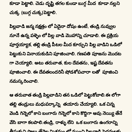
కూడా పెట్టాలి. చెడు దృష్టి తగల కుండా బుగ్గ మీద కూడా నల్లని
చుక్క (బుగ్గ చుక్క)పెట్టాలి.
పిల్లవాడి జన్మ నక్షత్రం లో ఏదైనా దోషం ఉంటే, తండ్రి నువ్వుల
నూనే ఉన్న పళ్ళెం లో పిల్ల వాడి మొహాన్ని చూడాలి. ఈ ప్రక్రియ
పూర్తయ్యాక, తల్లి తండ్రి పీటల మీద కూర్చుని పిల్ల వాడిని ఒడిలో
పెట్టుకుని వినాయకుడిని పూజించాలి. గణపతి పూజను మొదట
గా చెయ్యాలి. అటు తరువాత, కుల దేవతను, ఇష్ట దేవతను
పూజించాలి. ఈ దేవతలందరినీ షోడశోపచారా లతో పూజించి
నమస్కరించాలి.
ఆ తరువాత తండ్రి పిల్లవాడిని తన ఒడిలో పెట్టుకోవాలి.ఈ లోగా
తల్లి తండ్రులు మధుపర్కాన్ని తయారు చేయ్యాలి. ఒక చిన్న
వెండి గిన్నెలో కాని బంగారు గిన్నెలో కాని కొద్దిగా ఆవు నెయ్యి తేనే
వేసి బాగా కలపాలి.తండ్రి, రాళ్ళు లేని ఒక బంగారు ఉంగరాన్ని
తీసుకుని పాలు తేనెల మిశ్రమం లో ముంచి పిల్లవాడి పెదవులకు