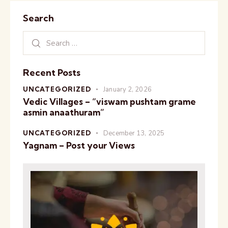
e
Search
Recent Posts
UNCATEGORIZED
January 2, 2026
Vedic Villages – “viswam pushtam grame
asmin anaathuram”
UNCATEGORIZED
December 13, 2025
Yagnam – Post your Views